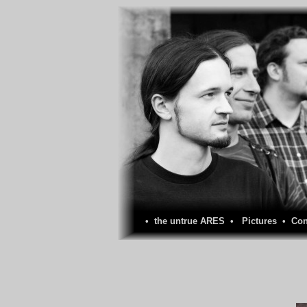
•
the untrue ARES
•
Pictures
•
Con